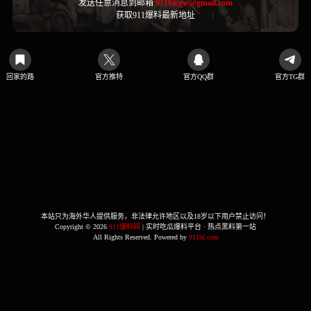
发送任意消息到邮箱
911blcgw@gmail.com
获取911爆料最新地址
回家的路
官方推特
官方QQ群
官方TG群
本站只为海外华人提供服务，非法律允许地区以及18岁以下用户禁止访问！
Copyright © 2026
911爆料网
| 实时吃瓜爆料平台 · 热点黑料第一站
All Rights Reserved. Powered by
911bl.com